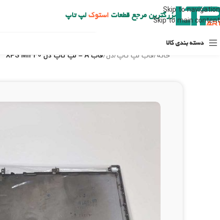
ارسال حداکثر تا 48 ساعت کاری بعد از سفارش (هزینه تعویض هر نوع قطعه از شهرستان به عهده مشتری است)
Skip to navigation
بزرگترین مرجع قطعات
استوک
لپ تاپ
Skip to main content
دسته بندی کالا
خانه
/
قاب لپ تاپ
/
دل
/
قاب A – لپ تاپ دل XPS M1330