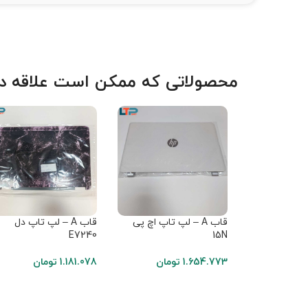
محصولاتی که ممکن است علاقه دا
قاب A – لپ تاپ اچ پی
قاب A – لپ تاپ دل
E7240
15N
1.654.773
تومان
1.181.078
تومان