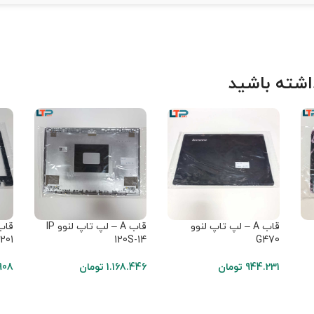
شته باشید
قاب A – لپ تاپ لنوو
قاب A – لپ تاپ لنوو IP
1201
120S-14
G470
944.231
تومان
1.168.446
تومان
908