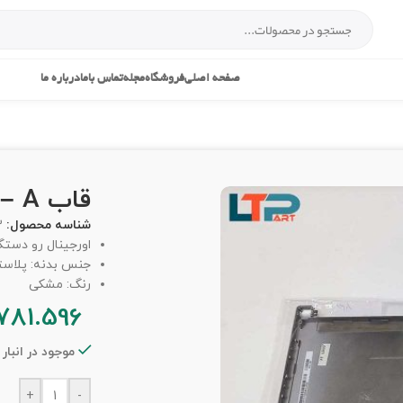
صفحه اصلی
فروشگاه
مجله
تماس باما
درباره ما
قاب A – لپ تاپ دل XPS M1330
شناسه محصول:
3
اورجینال رو دست
جنس بدنه: پلاس
رنگ: مشکی
781.596
موجود در انبار
+
-