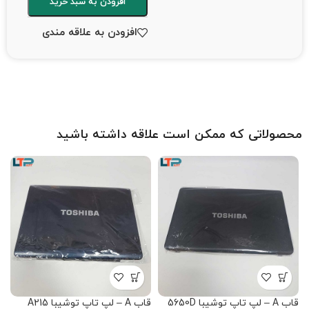
افزودن به سبد خرید
افزودن به علاقه مندی
محصولاتی که ممکن است علاقه داشته باشید
قاب A – لپ تاپ توشیبا 5650D
قاب A – لپ تاپ توشیبا A215
قاب A