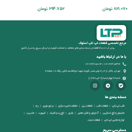
821.070
تومان
694.752
تومان
7
مرجع تخصصی قطعات لپ تاپ استوک
بیش از 30,000 قطعه در دسته بندی های مختلف، با ضمانت کیفیت و ارسال سریع به سرار کشور
با ما در ارتباط باشید
02166415396 - 02166415814
تهران، بالاتر از 4 راه ولی عصر، کوچه شهید ابوالقاسم بالاور، پلاک 16، طبقه 3
شنبه تا چهارشنبه (9 الی 16:30)
دسته بندی ها
قاب لپ تاپ
قطعات قاب
قطعات ریز
حافظه ذخیره سازی
درایو نوری
رم
مانیتور و تاچ اسکرین
آداپتور و کابل تعمیر
باتری
تاچ پد و کلیک
کیبورد
مادربرد
لوازم جانبی لپ تاپ
قطعات تبلت
دسترسی سریع