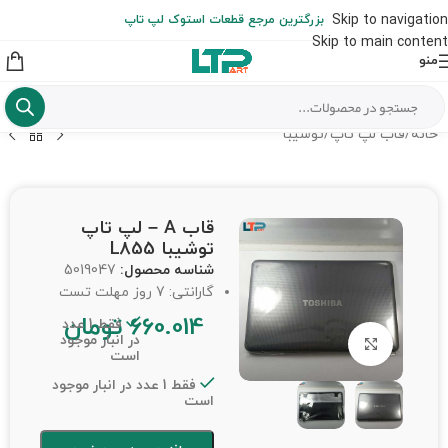
ارسال حداکثر تا 48 ساعت کاری بعد از سفارش (هزینه تعویض هر نوع قطعه
Skip to navigation
بزرگترین مرجع قطعات استوک لپ تاپ
از شهرستان به عهده مشتری است)
Skip to main content
منو
خانه
/
قاب لپ تاپ
/
توشیبا
قاب A – لپ تاپ
توشیبا L855
شناسه محصول:
5019047
گارانتی: 7 روز مهلت تست
660.014
تومان
فقط 1 عدد
در انبار موجود
برای بزرگنمایی کلیک کنید
است
فقط 1 عدد در انبار موجود
است