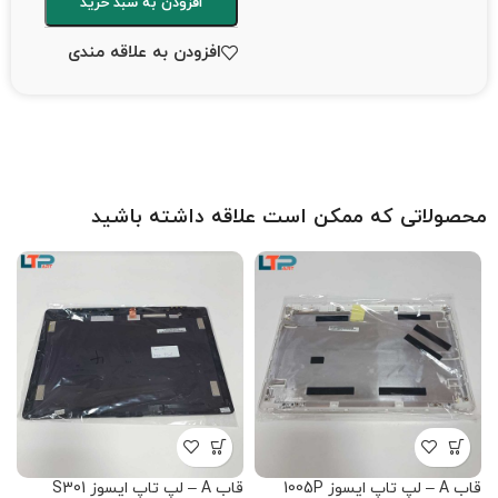
افزودن به سبد خرید
افزودن به علاقه مندی
محصولاتی که ممکن است علاقه داشته باشید
قاب A – لپ تاپ ایسوز 1005P
قاب A – لپ تاپ ایسوز S301
قاب B