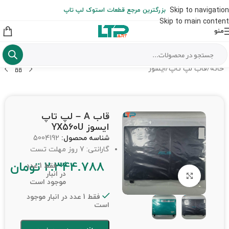
ارسال حداکثر تا 48 ساعت کاری بعد از سفارش (هزینه تعویض هر نوع قطعه
Skip to navigation
بزرگترین مرجع قطعات استوک لپ تاپ
از شهرستان به عهده مشتری است)
Skip to main content
منو
خانه
/
قاب لپ تاپ
/
ایسوز
قاب A – لپ تاپ
ایسوز YX560U
شناسه محصول:
5004192
گارانتی: 7 روز مهلت تست
2.344.788
تومان
فقط 1 عدد
در انبار
برای بزرگنمایی کلیک کنید
موجود است
فقط 1 عدد در انبار موجود
است