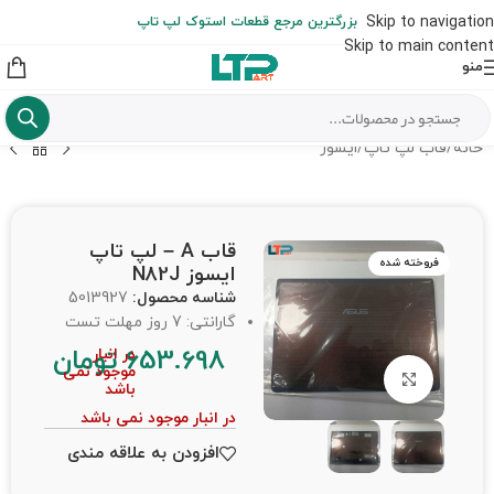
ارسال حداکثر تا 48 ساعت کاری بعد از سفارش (هزینه تعویض هر نوع قطعه
Skip to navigation
بزرگترین مرجع قطعات استوک لپ تاپ
از شهرستان به عهده مشتری است)
Skip to main content
منو
خانه
/
قاب لپ تاپ
/
ایسوز
قاب A – لپ تاپ
فروخته شده
ایسوز N82J
شناسه محصول:
5013927
گارانتی: 7 روز مهلت تست
653.698
تومان
در انبار
موجود نمی
برای بزرگنمایی کلیک کنید
باشد
در انبار موجود نمی باشد
افزودن به علاقه مندی