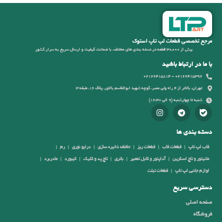
مرجع تخصصی قطعات لپ تاپ استوک
بیش از 30,000 قطعه در دسته بندی های مختلف، با ضمانت کیفیت و ارسال سریع به سرار کشور
با ما در ارتباط باشید
02166415396 - 02166415814
تهران، بالاتر از 4 راه ولی عصر، کوچه شهید ابوالقاسم بالاور، پلاک 16، طبقه 3
شنبه تا چهارشنبه (9 الی 16:30)
دسته بندی ها
قاب لپ تاپ
قطعات قاب
قطعات ریز
حافظه ذخیره سازی
درایو نوری
رم
مانیتور و تاچ اسکرین
آداپتور و کابل تعمیر
باتری
تاچ پد و کلیک
کیبورد
مادربرد
لوازم جانبی لپ تاپ
قطعات تبلت
دسترسی سریع
صفحه اصلی
فروشگاه