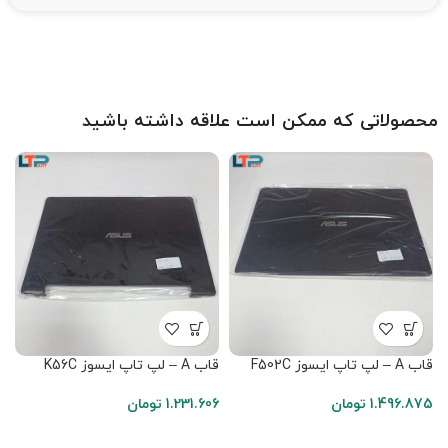
محصولاتی که ممکن است علاقه داشته باشید
قاب A – لپ تاپ ایسوز F502C
قاب A – لپ تاپ ایسوز K56C
قاب A
1.496.875
تومان
1.231.606
تومان
4