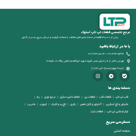
مرجع تخصصی قطعات لپ تاپ استوک
بیش از 30,000 قطعه در دسته بندی های مختلف، با ضمانت کیفیت و ارسال سریع به سرار کشور
با ما در ارتباط باشید
02166415396 - 02166415814
تهران، بالاتر از 4 راه ولی عصر، کوچه شهید ابوالقاسم بالاور، پلاک 16، طبقه 3
شنبه تا چهارشنبه (9 الی 16:30)
دسته بندی ها
قاب لپ تاپ
قطعات قاب
قطعات ریز
حافظه ذخیره سازی
درایو نوری
رم
مانیتور و تاچ اسکرین
آداپتور و کابل تعمیر
باتری
تاچ پد و کلیک
کیبورد
مادربرد
لوازم جانبی لپ تاپ
قطعات تبلت
دسترسی سریع
صفحه اصلی