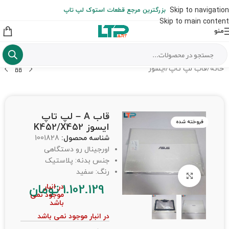
ارسال حداکثر تا 48 ساعت کاری بعد از سفارش (هزینه تعویض هر نوع قطعه
Skip to navigation
بزرگترین مرجع قطعات استوک لپ تاپ
از شهرستان به عهده مشتری است)
Skip to main content
منو
خانه
/
قاب لپ تاپ
/
ایسوز
قاب A – لپ تاپ
فروخته شده
ایسوز K452/X452
شناسه محصول:
1001828
اورجینال رو دستگاهی
جنس بدنه: پلاستیک
رنگ: سفید
برای بزرگنمایی کلیک کنید
1.102.129
تومان
در انبار
موجود نمی
باشد
در انبار موجود نمی باشد