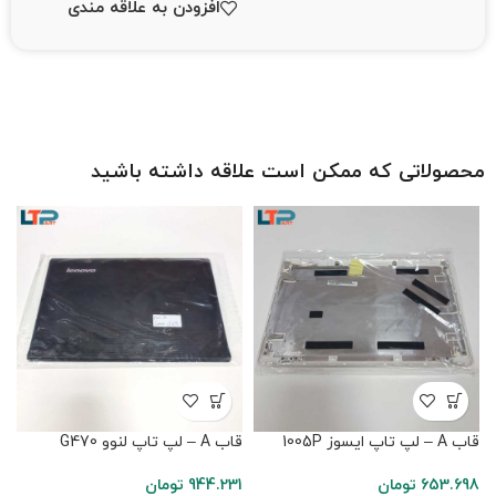
افزودن به علاقه مندی
محصولاتی که ممکن است علاقه داشته باشید
قاب A – لپ تاپ ایسوز 1005P
قاب A – لپ تاپ لنوو G470
قاب A 
653.698
تومان
944.231
تومان
6