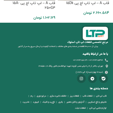
قاب A – لپ تاپ اچ پی 15Dk
قاب A – لپ تاپ اچ پی 15A-
X
250G4
2.660.584
تومان
1.102.129
تومان
1
مرجع تخصصی قطعات لپ تاپ استوک
بیش از 30,000 قطعه در دسته بندی های مختلف، با ضمانت کیفیت و ارسال سریع به سرار کشور
با ما در ارتباط باشید
02166415396 - 02166415814
تهران، بالاتر از 4 راه ولی عصر، کوچه شهید ابوالقاسم بالاور، پلاک 16، طبقه 3
شنبه تا چهارشنبه (9 الی 16:30)
دسته بندی ها
قاب لپ تاپ
قطعات قاب
قطعات ریز
حافظه ذخیره سازی
درایو نوری
رم
مانیتور و تاچ اسکرین
آداپتور و کابل تعمیر
باتری
تاچ پد و کلیک
کیبورد
مادربرد
لوازم جانبی لپ تاپ
قطعات تبلت