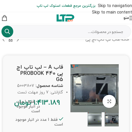
ارسال حداکثر تا 48 ساعت کاری بعد از سفارش (هزینه تعویض هر نوع قطعه
Skip to navigation
بزرگترین مرجع قطعات استوک لپ تاپ
از شهرستان به عهده مشتری است)
Skip to main content
منو
خانه
/
قاب لپ تاپ
/
اچ پی
قاب A – لپ تاپ اچ
پی PROBOOK 440
G5
شناسه محصول:
5003807
گارانتی: 7 روز مهلت تست
1.413.189
تومان
برای بزرگنمایی کلیک کنید
فقط 1 عدد
در انبار موجود
است
فقط 1 عدد در انبار موجود
است