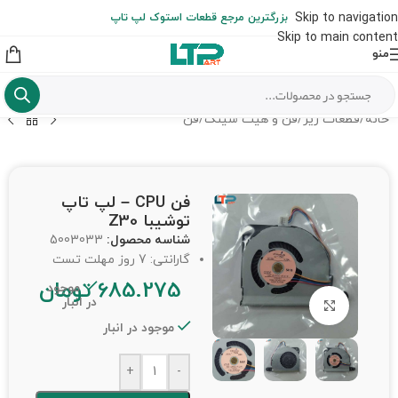
ارسال حداکثر تا 48 ساعت کاری بعد از سفارش (هزینه تعویض هر نوع قطعه
Skip to navigation
بزرگترین مرجع قطعات استوک لپ تاپ
از شهرستان به عهده مشتری است)
Skip to main content
منو
خانه
/
قطعات ریز
/
فن و هیت سینک
/
فن
فن CPU – لپ تاپ
توشیبا Z30
شناسه محصول:
5003033
گارانتی: 7 روز مهلت تست
685.275
تومان
موجود
در انبار
برای بزرگنمایی کلیک کنید
موجود در انبار
+
-