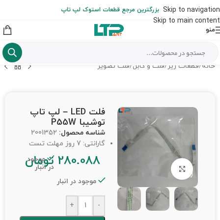
ارسال حداکثر تا 48 ساعت کاری بعد از سفارش (هزینه تعویض هر نوع قطعه
Skip to navigation
بزرگترین مرجع قطعات استوک لپ تاپ
از شهرستان به عهده مشتری است)
Skip to main content
منو
خانه
/
قطعات ریز
/
فلت و کابل
/
فلت تصویر
فلت LED – لپ تاپ
توشیبا P55W
شناسه محصول:
2001352
گارانتی: 7 روز مهلت تست
280.088
تومان
موجود
در انبار
برای بزرگنمایی کلیک کنید
موجود در انبار
+
-