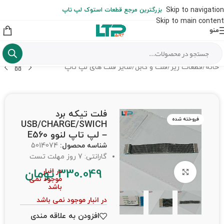
ارسال حداکثر تا 48 ساعت کاری بعد از سفارش (هزینه تعویض هر نوع قطعه
Skip to navigation
بزرگترین مرجع قطعات استوک لپ تاپ
از شهرستان به عهده مشتری است)
Skip to main content
منو
خانه
/
قطعات ریز
/
فلت و کابل
/
سایر فلت های لپ تاپ
فلت تیکه برد
فروخته شده
USB/CHARGE/SWICH
– لپ تاپ لنوو E560
شناسه محصول:
5014074
گارانتی: 7 روز مهلت تست
330.049
تومان
در انبار
برای بزرگنمایی کلیک کنید
موجود نمی
باشد
در انبار موجود نمی باشد
افزودن به علاقه مندی