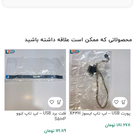
محصولاتی که ممکن است علاقه داشته باشید
پورت USB – لپ تاپ ایسوز X44H
فلت برد USB – لپ تاپ لنوو
ف
54 TX
S510P
181.678
تومان
121.119
تومان
4