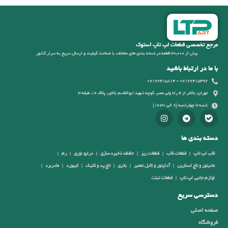
مرجع تخصصی قطعات لپ تاپ استوک
بیش از 30,000 قطعه در دسته بندی های مختلف، با ضمانت کیفیت و ارسال سریع به سرار کشور
با ما در ارتباط باشید
02166415396 - 02166415814
تهران، بالاتر از 4 راه ولی عصر، کوچه شهید ابوالقاسم بالاور، پلاک 16، طبقه 3
شنبه تا چهارشنبه (9 الی 16:30)
دسته بندی ها
قاب لپ تاپ
قطعات قاب
قطعات ریز
حافظه ذخیره سازی
درایو نوری
رم
مانیتور و تاچ اسکرین
آداپتور و کابل تعمیر
باتری
تاچ پد و کلیک
کیبورد
مادربرد
لوازم جانبی لپ تاپ
قطعات تبلت
دسترسی سریع
صفحه اصلی
فروشگاه