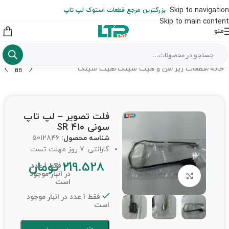
ارسال حداکثر تا 48 ساعت کاری بعد از سفارش (هزینه تعویض هر نوع قطعه
Skip to navigation
بزرگترین مرجع قطعات استوک لپ تاپ
از شهرستان به عهده مشتری است)
Skip to main content
منو
خانه
/
قطعات ریز
/
فن و هیت سینک
/
هیت سینک
فلت تصویر – لپ تاپ
سونی SR 410
شناسه محصول:
5012846
گارانتی: 7 روز مهلت تست
219.528
تومان
فقط 1 عدد
در انبار موجود
برای بزرگنمایی کلیک کنید
است
فقط 1 عدد در انبار موجود
است