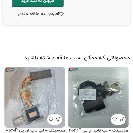
افزودن به سبد خرید
افزودن به علاقه مندی
محصولاتی که ممکن است علاقه داشته باشید
هدسینک – لپ تاپ اچ پی 2540P
هدسینک – لپ تاپ اچ پی 8560P
ه