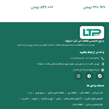
370.927
تومان
542.007
تومان
2
مرجع تخصصی قطعات لپ تاپ استوک
بیش از 30,000 قطعه در دسته بندی های مختلف، با ضمانت کیفیت و ارسال سریع به سرار کشور
با ما در ارتباط باشید
02166415396 - 02166415814
تهران، بالاتر از 4 راه ولی عصر، کوچه شهید ابوالقاسم بالاور، پلاک 16، طبقه 3
شنبه تا چهارشنبه (9 الی 16:30)
دسته بندی ها
قاب لپ تاپ
قطعات قاب
قطعات ریز
حافظه ذخیره سازی
درایو نوری
رم
مانیتور و تاچ اسکرین
آداپتور و کابل تعمیر
باتری
تاچ پد و کلیک
کیبورد
مادربرد
لوازم جانبی لپ تاپ
قطعات تبلت