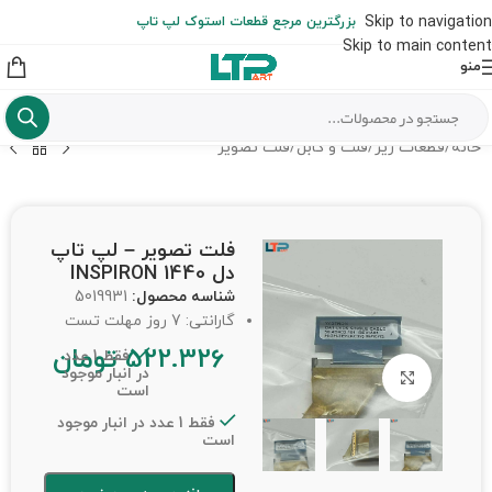
ارسال حداکثر تا 48 ساعت کاری بعد از سفارش (هزینه تعویض هر نوع قطعه
Skip to navigation
بزرگترین مرجع قطعات استوک لپ تاپ
از شهرستان به عهده مشتری است)
Skip to main content
منو
خانه
/
قطعات ریز
/
فلت و کابل
/
فلت تصویر
فلت تصویر – لپ تاپ
دل INSPIRON 1440
شناسه محصول:
5019931
گارانتی: 7 روز مهلت تست
522.326
تومان
فقط 1 عدد
در انبار موجود
برای بزرگنمایی کلیک کنید
است
فقط 1 عدد در انبار موجود
است