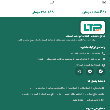
G5
EB
اچ 
1.188.480
تومان
280.088
تومان
4
مرجع تخصصی قطعات لپ تاپ استوک
بیش از 30,000 قطعه در دسته بندی های مختلف، با ضمانت کیفیت و ارسال سریع به سرار کشور
با ما در ارتباط باشید
02166415396 - 02166415814
تهران، بالاتر از 4 راه ولی عصر، کوچه شهید ابوالقاسم بالاور، پلاک 16، طبقه 3
شنبه تا چهارشنبه (9 الی 16:30)
دسته بندی ها
قاب لپ تاپ
قطعات قاب
قطعات ریز
حافظه ذخیره سازی
درایو نوری
رم
مانیتور و تاچ اسکرین
آداپتور و کابل تعمیر
باتری
تاچ پد و کلیک
کیبورد
مادربرد
لوازم جانبی لپ تاپ
قطعات تبلت
دسترسی سریع