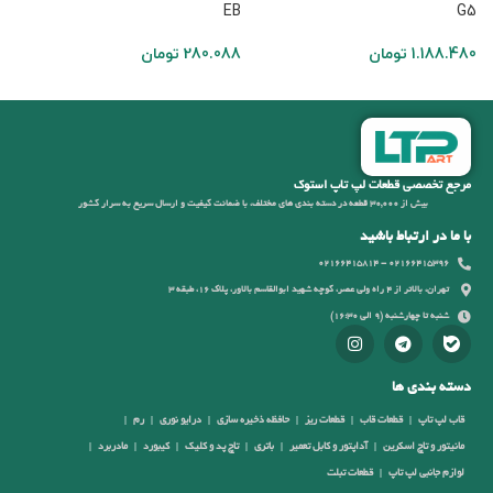
EB
G5
دل /1510
1.188.480
تومان
280.088
تومان
8
مرجع تخصصی قطعات لپ تاپ استوک
بیش از 30,000 قطعه در دسته بندی های مختلف، با ضمانت کیفیت و ارسال سریع به سرار کشور
با ما در ارتباط باشید
02166415396 - 02166415814
تهران، بالاتر از 4 راه ولی عصر، کوچه شهید ابوالقاسم بالاور، پلاک 16، طبقه 3
شنبه تا چهارشنبه (9 الی 16:30)
دسته بندی ها
قاب لپ تاپ
قطعات قاب
قطعات ریز
حافظه ذخیره سازی
درایو نوری
رم
مانیتور و تاچ اسکرین
آداپتور و کابل تعمیر
باتری
تاچ پد و کلیک
کیبورد
مادربرد
لوازم جانبی لپ تاپ
قطعات تبلت