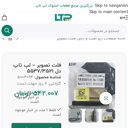
ارسال حداکثر تا 48 ساعت کاری بعد از سفارش (هزینه تعویض هر نوع قطعه
Skip to navigation
بزرگترین مرجع قطعات استوک لپ تاپ
از شهرستان به عهده مشتری است)
Skip to main content
منو
خانه
/
قطعات ریز
/
فلت و کابل
/
فلت تصویر
فلت تصویر – لپ تاپ
دل 5537/3521
شناسه محصول:
5004094
گارانتی: 7 روز مهلت تست
542.007
تومان
فقط 1 عدد
در انبار موجود
برای بزرگنمایی کلیک کنید
است
فقط 1 عدد در انبار موجود
است