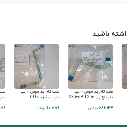
شته باشید
فلت تاچ پد موس – لپ
فلت تاچ پد موس – لپ
فلت
تاپ اچ پی 15 DK 1054 TX
تاپ توشیبا C660
تاپ دل 0
286.144
تومان
60.559
تومان
559