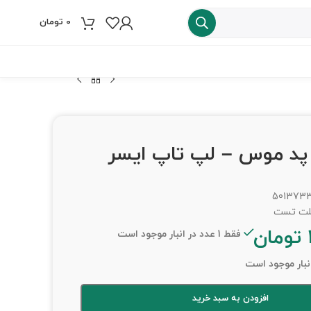
0
تومان
فروش ویژه
پد موس – لپ تاپ ایسر
501373
تومان
فقط 1 عدد در انبار موجود است
افزودن به سبد خرید