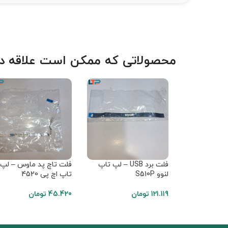
محصولاتی که ممکن است علاقه دا
فلت برد USB – لپ تاپ
فلت تاچ پد ماوس – لپ
لنوو S510P
تاپ اچ پی 4520
121.119
تومان
45.420
تومان