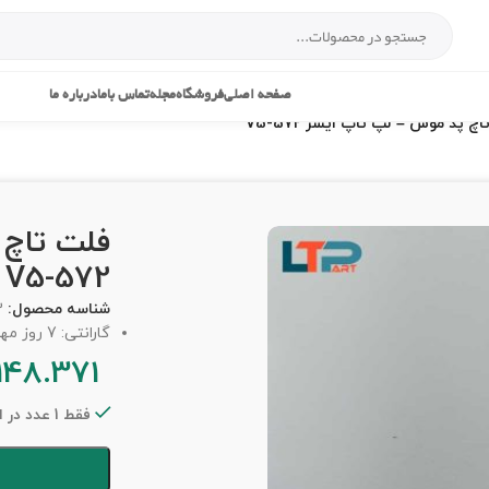
صفحه اصلی
فروشگاه
مجله
تماس باما
درباره ما
چ پد موس – لپ تاپ ایسر V5-572
فلت تاچ 
V5-572
شناسه محصول:
3
گارانتی: 7 روز مهلت تست
148.371
فقط 1 عدد در انبار موجود است