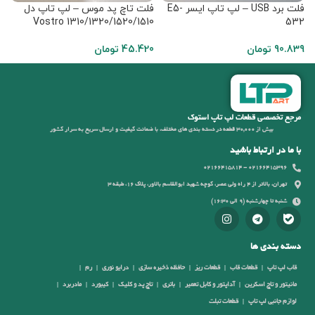
فلت برد USB – لپ تاپ ایسر E5-
فلت تاچ پد موس – لپ تاپ دل
ف
0
Vostro 1310/1320/1520/1510
532
90.839
تومان
45.420
تومان
9
مرجع تخصصی قطعات لپ تاپ استوک
بیش از 30,000 قطعه در دسته بندی های مختلف، با ضمانت کیفیت و ارسال سریع به سرار کشور
با ما در ارتباط باشید
02166415396 - 02166415814
تهران، بالاتر از 4 راه ولی عصر، کوچه شهید ابوالقاسم بالاور، پلاک 16، طبقه 3
شنبه تا چهارشنبه (9 الی 16:30)
دسته بندی ها
قاب لپ تاپ
قطعات قاب
قطعات ریز
حافظه ذخیره سازی
درایو نوری
رم
مانیتور و تاچ اسکرین
آداپتور و کابل تعمیر
باتری
تاچ پد و کلیک
کیبورد
مادربرد
لوازم جانبی لپ تاپ
قطعات تبلت