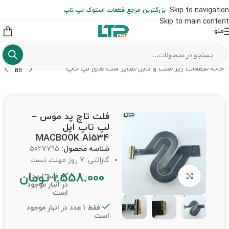
ارسال حداکثر تا 48 ساعت کاری بعد از سفارش (هزینه تعویض هر نوع قطعه
Skip to navigation
بزرگترین مرجع قطعات استوک لپ تاپ
از شهرستان به عهده مشتری است)
Skip to main content
منو
خانه
/
قطعات ریز
/
فلت و کابل
/
سایر فلت های لپ تاپ
فلت تاچ پد موس –
لپ تاپ اپل
MACBOOK A1534
شناسه محصول:
5027795
گارانتی: 7 روز مهلت تست
1.558.000
تومان
برای بزرگنمایی کلیک کنید
فقط 1 عدد
در انبار موجود
است
فقط 1 عدد در انبار موجود
است