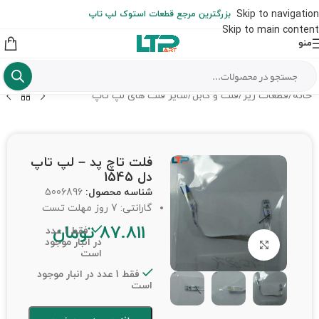
ارسال حداکثر تا 48 ساعت کاری بعد از سفارش (هزینه تعویض هر نوع قطعه
Skip to navigation
بزرگترین مرجع قطعات استوک لپ تاپ
از شهرستان به عهده مشتری است)
Skip to main content
منو
خانه
/
قطعات ریز
/
فلت و کابل
/
سایر فلت های لپ تاپ
فلت تاچ پد – لپ تاپ
دل 1545
شناسه محصول:
5006896
گارانتی: 7 روز مهلت تست
87.811
تومان
فقط 1 عدد
در انبار موجود
برای بزرگنمایی کلیک کنید
است
فقط 1 عدد در انبار موجود
است