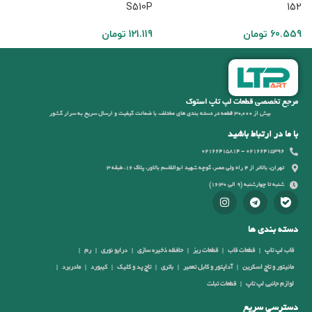
152
S510P
پی
60.559
تومان
121.119
تومان
0
مرجع تخصصی قطعات لپ تاپ استوک
بیش از 30,000 قطعه در دسته بندی های مختلف، با ضمانت کیفیت و ارسال سریع به سرار کشور
با ما در ارتباط باشید
02166415396 - 02166415814
تهران، بالاتر از 4 راه ولی عصر، کوچه شهید ابوالقاسم بالاور، پلاک 16، طبقه 3
شنبه تا چهارشنبه (9 الی 16:30)
دسته بندی ها
قاب لپ تاپ
قطعات قاب
قطعات ریز
حافظه ذخیره سازی
درایو نوری
رم
مانیتور و تاچ اسکرین
آداپتور و کابل تعمیر
باتری
تاچ پد و کلیک
کیبورد
مادربرد
لوازم جانبی لپ تاپ
قطعات تبلت
دسترسی سریع