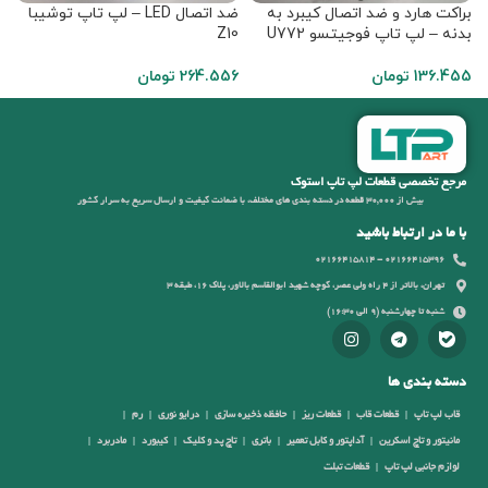
براکت هارد و ضد اتصال کیبرد به
ضد اتصال LED – لپ تاپ توشیبا
ض
بدنه – لپ تاپ فوجیتسو U772
Z10
ای
136.455
تومان
264.556
تومان
6
مرجع تخصصی قطعات لپ تاپ استوک
بیش از 30,000 قطعه در دسته بندی های مختلف، با ضمانت کیفیت و ارسال سریع به سرار کشور
با ما در ارتباط باشید
02166415396 - 02166415814
تهران، بالاتر از 4 راه ولی عصر، کوچه شهید ابوالقاسم بالاور، پلاک 16، طبقه 3
شنبه تا چهارشنبه (9 الی 16:30)
دسته بندی ها
قاب لپ تاپ
قطعات قاب
قطعات ریز
حافظه ذخیره سازی
درایو نوری
رم
مانیتور و تاچ اسکرین
آداپتور و کابل تعمیر
باتری
تاچ پد و کلیک
کیبورد
مادربرد
لوازم جانبی لپ تاپ
قطعات تبلت