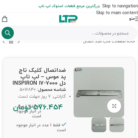
ارسال حداکثر تا 48 ساعت کاری بعد از سفارش (هزینه تعویض هر نوع قطعه
Skip to navigation
بزرگترین مرجع قطعات استوک لپ تاپ
از شهرستان به عهده مشتری است)
Skip to main content
منو
خانه
/
قطعات قاب
/
ضد اتصال
ضداتصال کلیک تاچ
پد موس – لپ تاپ
دل INSPIRON 17-7000
شناسه محصول:
5016840
گارانتی: 7 روز مهلت تست
576.454
تومان
برای بزرگنمایی کلیک کنید
فقط 1 عدد
در انبار موجود
است
فقط 1 عدد در انبار موجود
است