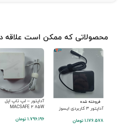
محصولاتی که ممکن است علاقه دا
آداپتور – لپ تاپ اپل
فروخته شده
MACSAFE 2 85W
آداپتور ۳ کاربردی ایسوز
1.796.196
تومان
1.176.578
تومان