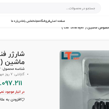
صفحه اصلی
فروشگاه
مجله
تماس باما
درباره ما
ین ( Car Sharajer )
شارژر ف
ماشین ( Car Sharajer 
شناسه محصول:
2
گارانتی: 7 روز مهلت تست
1.097.211
در انبار موجود نم
افزودن به علا