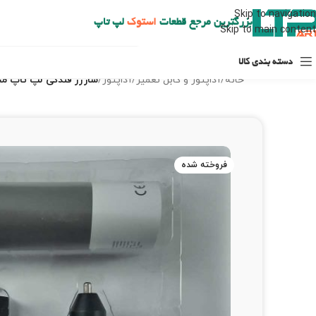
ارسال حداکثر تا 48 ساعت کاری بعد از سفارش (هزینه تعویض هر نوع قطعه از شهرستان به عهده مشتری است)
Skip to navigation
بزرگترین مرجع قطعات
استوک
لپ تاپ
Skip to main content
دسته بندی کالا
خانه
/
آداپتور و کابل تعمیر
/
آداپتور
/
شارژر فندکی لپ تاپ مخصوص ماش
فروخته شده