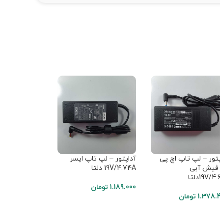
پتور – لپ تاپ اچ پی
آداپتور – لپ تاپ ایسر
آداپتور – لپ ت
فیش آبی
19V/4.74A دلتا
سر فیش زنبوک
19V/4دلتا
19V/3.42A مربعی
1.189.000
تومان
1.378.
تومان
1.998.000
توما