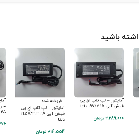
شته باشید
آداپتور – لپ تاپ اچ پی
آدا
فروخته شده
فیش آبی 19V/7.1A دلتا
سر 
آداپتور – لپ تاپ اچ پی
.62A
فیش آبی 19.5V/3.33A
2.289.000
تومان
دلتا
476
814.554
تومان