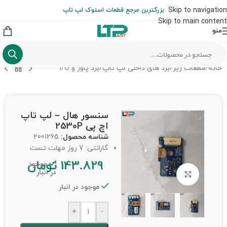
ارسال حداکثر تا 48 ساعت کاری بعد از سفارش (هزینه تعویض هر نوع قطعه
Skip to navigation
بزرگترین مرجع قطعات استوک لپ تاپ
از شهرستان به عهده مشتری است)
Skip to main content
منو
خانه
/
قطعات ریز
/
برد های داخلی لپ تاپ
/
برد پاور و I/O
سنسور هال – لپ تاپ
اچ پی 2530P
شناسه محصول:
2001265
گارانتی: 7 روز مهلت تست
143.829
تومان
موجود
در انبار
برای بزرگنمایی کلیک کنید
موجود در انبار
+
-