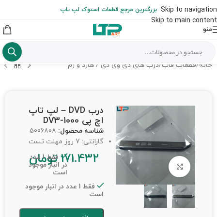
ارسال حداکثر تا 48 ساعت کاری بعد از سفارش (هزینه تعویض هر نوع قطعه
Skip to navigation
بزرگترین مرجع قطعات استوک لپ تاپ
از شهرستان به عهده مشتری است)
Skip to main content
منو
خانه
/
قطعات قاب
/
درب های دی وی دی / هارد و رم
درب DVD – لپ تاپ
اچ پی DV3-1000
شناسه محصول:
5006808
گارانتی: 7 روز مهلت تست
171.432
تومان
فقط 1 عدد
در انبار موجود
برای بزرگنمایی کلیک کنید
است
فقط 1 عدد در انبار موجود
است