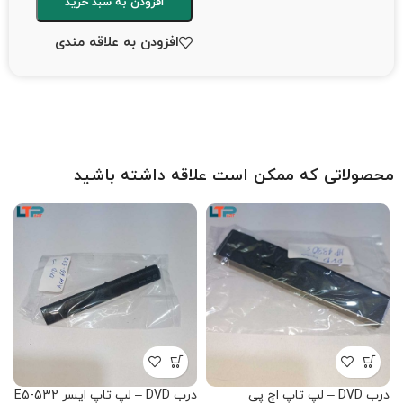
افزودن به سبد خرید
افزودن به علاقه مندی
محصولاتی که ممکن است علاقه داشته باشید
درب DVD – لپ تاپ اچ پی
درب DVD – لپ تاپ ایسر E5-532
درب D