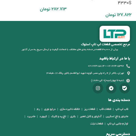
4330S
282.713
تومان
8
127.822
تومان
مرجع تخصصی قطعات لپ تاپ استوک
بیش از 30,000 قطعه در دسته بندی های مختلف، با ضمانت کیفیت و ارسال سریع به سرار کشور
با ما در ارتباط باشید
02166415396 - 02166415814
تهران، بالاتر از 4 راه ولی عصر، کوچه شهید ابوالقاسم بالاور، پلاک 16، طبقه 3
شنبه تا چهارشنبه (9 الی 16:30)
دسته بندی ها
قاب لپ تاپ
قطعات قاب
قطعات ریز
حافظه ذخیره سازی
درایو نوری
رم
مانیتور و تاچ اسکرین
آداپتور و کابل تعمیر
باتری
تاچ پد و کلیک
کیبورد
مادربرد
لوازم جانبی لپ تاپ
قطعات تبلت
دسترسی سریع