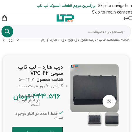
ارسال حداکثر تا 48 ساعت کاری بعد از سفارش (هزینه تعویض هر نوع قطعه
Skip to navigation
بزرگترین مرجع قطعات استوک لپ تاپ
از شهرستان به عهده مشتری است)
Skip to main content
منو
خانه
/
قطعات قاب
/
درب های دی وی دی / هارد و رم
درب هارد – لپ تاپ
سونی VPC-F2
شناسه محصول:
5004217
گارانتی: 7 روز مهلت تست
434.596
تومان
فقط 1 عدد
در انبار موجود
برای بزرگنمایی کلیک کنید
است
فقط 1 عدد در انبار موجود
است