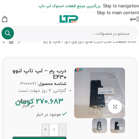
ارسال حداکثر تا 48 ساعت کاری بعد از سفارش (هزینه تعویض هر نوع قطعه
Skip to navigation
بزرگترین مرجع قطعات استوک لپ تاپ
از شهرستان به عهده مشتری است)
Skip to main content
منو
خانه
/
قطعات قاب
/
درب های دی وی دی / هارد و رم
درب رم – لپ تاپ لنوو
E430
شناسه محصول:
3000071
گارانتی: 7 روز مهلت تست
270.683
تومان
موجود
در انبار
برای بزرگنمایی کلیک کنید
موجود در انبار
+
-