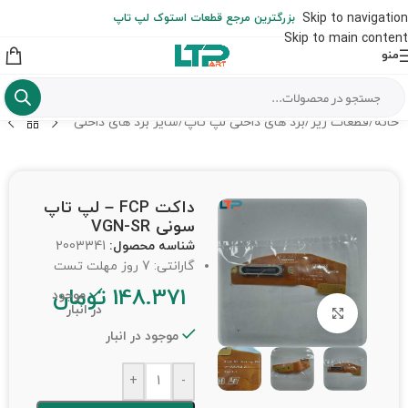
ارسال حداکثر تا 48 ساعت کاری بعد از سفارش (هزینه تعویض هر نوع قطعه
Skip to navigation
بزرگترین مرجع قطعات استوک لپ تاپ
از شهرستان به عهده مشتری است)
Skip to main content
منو
خانه
/
قطعات ریز
/
برد های داخلی لپ تاپ
/
سایر برد های داخلی
داکت FCP – لپ تاپ
سونی VGN-SR
شناسه محصول:
2003341
گارانتی: 7 روز مهلت تست
148.371
تومان
موجود
در انبار
برای بزرگنمایی کلیک کنید
موجود در انبار
+
-