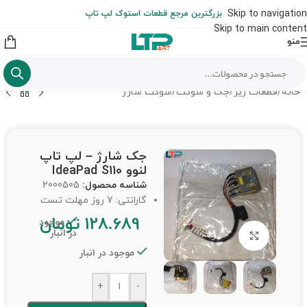
ارسال حداکثر تا 48 ساعت کاری بعد از سفارش (هزینه تعویض هر نوع قطعه
Skip to navigation
بزرگترین مرجع قطعات استوک لپ تاپ
از شهرستان به عهده مشتری است)
Skip to main content
منو
خانه
/
قطعات ریز
/
جک و سوکت
/
سوکت شارژ
جک شارژ – لپ تاپ
لنوو IdeaPad S110
شناسه محصول:
2000505
گارانتی: 7 روز مهلت تست
128.689
تومان
موجود
در انبار
برای بزرگنمایی کلیک کنید
موجود در انبار
+
-