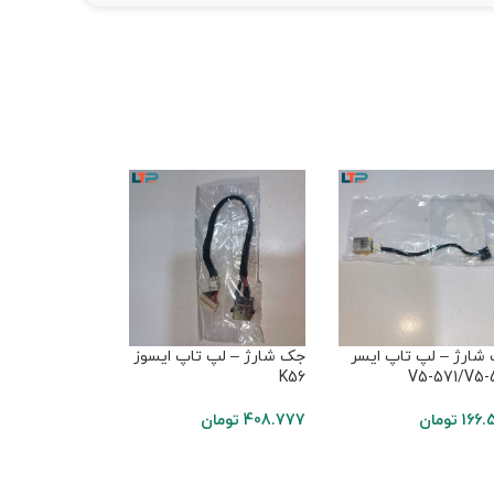
شارژ – لپ تاپ ایسر
جک شارژ – لپ تاپ ایسوز
جک شارژ – لپ 
V5-571/V5-
K56
بل dot-S
166.
تومان
408.777
تومان
113.549
تومان