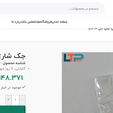
صفحه اصلی
فروشگاه
مجله
تماس باما
درباره ما
پ دل E6410
جک شارژ –
شناسه محصول:
0
گارانتی: 7 روز مهلت تست
148.371
موجود در انبار
+
-