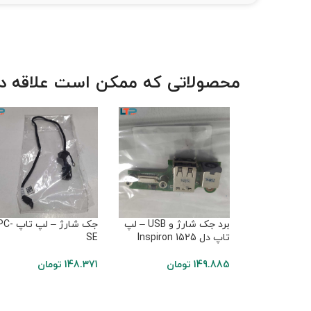
محصولاتی که ممکن است علاقه دا
برد جک شارژ و USB – لپ
جک شارژ – لپ 
تاپ دل Inspiron 1525
SE
149.885
تومان
148.371
تومان