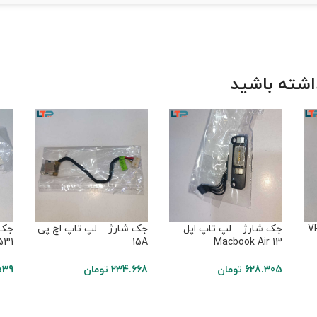
شته باشید
تاپ VPC-
جک شارژ – لپ تاپ اپل
جک شارژ – لپ تاپ اچ پی
جک 
531
15A
Macbook Air 13
628.305
تومان
234.668
تومان
539