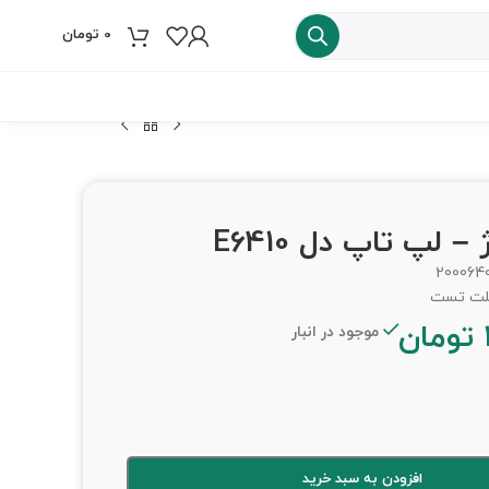
0
تومان
فروش ویژه
 لپ تاپ دل E6410
200064
تومان
موجود در انبار
افزودن به سبد خرید