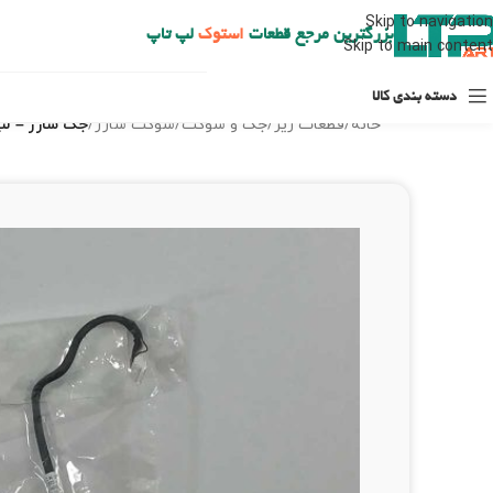
ارسال حداکثر تا 48 ساعت کاری بعد از سفارش (هزینه تعویض هر نوع قطعه از شهرستان به عهده مشتری است)
Skip to navigation
بزرگترین مرجع قطعات
استوک
لپ تاپ
Skip to main content
دسته بندی کالا
خانه
/
قطعات ریز
/
جک و سوکت
/
سوکت شارژ
/
جک شارژ – لپ تا