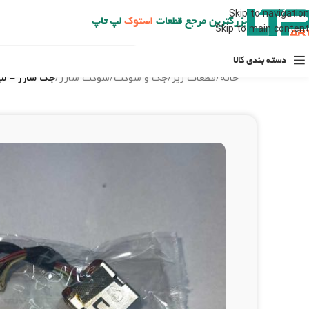
ارسال حداکثر تا 48 ساعت کاری بعد از سفارش (هزینه تعویض هر نوع قطعه از شهرستان به عهده مشتری است)
Skip to navigation
بزرگترین مرجع قطعات
استوک
لپ تاپ
Skip to main content
دسته بندی کالا
خانه
/
قطعات ریز
/
جک و سوکت
/
سوکت شارژ
/
جک شارژ – لپ 