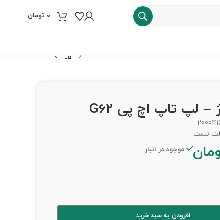
0
تومان
فروش ویژه
 لپ تاپ اچ پی G62
200041
مان
موجود در انبار
افزودن به سبد خرید