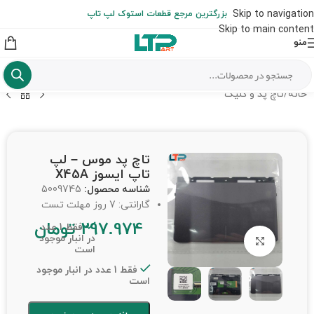
ارسال حداکثر تا 48 ساعت کاری بعد از سفارش (هزینه تعویض هر نوع قطعه
Skip to navigation
بزرگترین مرجع قطعات استوک لپ تاپ
از شهرستان به عهده مشتری است)
Skip to main content
منو
خانه
/
تاچ پد و کلیک
تاچ پد موس – لپ
تاپ ایسوز X45A
شناسه محصول:
5009745
گارانتی: 7 روز مهلت تست
297.974
تومان
فقط 1 عدد
در انبار موجود
برای بزرگنمایی کلیک کنید
است
فقط 1 عدد در انبار موجود
است