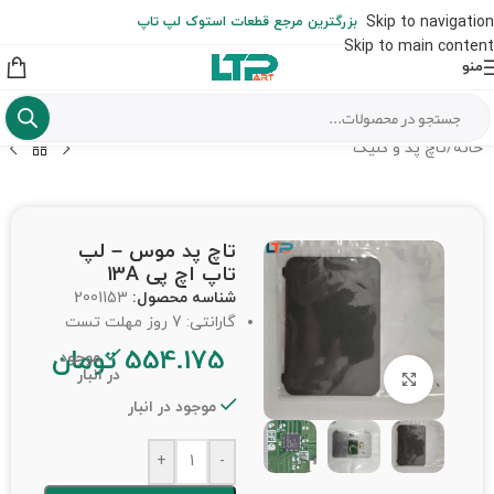
ارسال حداکثر تا 48 ساعت کاری بعد از سفارش (هزینه تعویض هر نوع قطعه
Skip to navigation
بزرگترین مرجع قطعات استوک لپ تاپ
از شهرستان به عهده مشتری است)
Skip to main content
منو
خانه
/
تاچ پد و کلیک
تاچ پد موس – لپ
تاپ اچ پی 13A
شناسه محصول:
2001153
گارانتی: 7 روز مهلت تست
554.175
تومان
موجود
در انبار
برای بزرگنمایی کلیک کنید
موجود در انبار
+
-