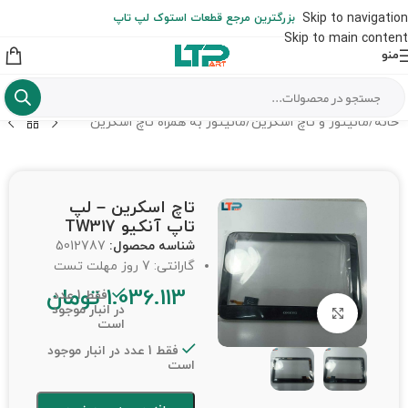
ارسال حداکثر تا 48 ساعت کاری بعد از سفارش (هزینه تعویض هر نوع قطعه
Skip to navigation
بزرگترین مرجع قطعات استوک لپ تاپ
از شهرستان به عهده مشتری است)
Skip to main content
منو
خانه
/
مانیتور و تاچ اسکرین
/
مانیتور به همراه تاچ اسکرین
تاچ اسکرین – لپ
تاپ آنکیو TW317
شناسه محصول:
5012787
گارانتی: 7 روز مهلت تست
1.036.113
تومان
فقط 1 عدد
در انبار موجود
برای بزرگنمایی کلیک کنید
است
فقط 1 عدد در انبار موجود
است