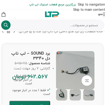
ارسال حداکثر تا 48 ساعت کاری بعد از سفارش (هزینه تعویض هر نوع قطعه
Skip to navigation
بزرگترین مرجع قطعات استوک لپ تاپ
از شهرستان به عهده مشتری است)
Skip to main content
منو
خانه
/
قطعات ریز
/
برد های داخلی لپ تاپ
/
برد صدا و یو اس بی
برد SOUND – لپ تاپ
دل 3340
شناسه محصول:
5015075
گارانتی: 7 روز مهلت تست
602.567
تومان
فقط 1 عدد
در انبار موجود
برای بزرگنمایی کلیک کنید
است
فقط 1 عدد در انبار موجود
است