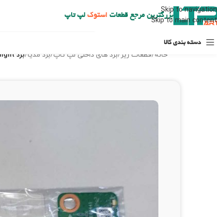
ارسال حداکثر تا 48 ساعت کاری بعد از سفارش (هزینه تعویض هر نوع قطعه از شهرستان به عهده مشتری است)
Skip to navigation
بزرگترین مرجع قطعات
استوک
لپ تاپ
Skip to main content
دسته بندی کالا
خانه
/
قطعات ریز
/
برد های داخلی لپ تاپ
/
برد مدیا
/
برد light – توشیبا W35D