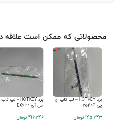
محصولاتی که ممکن است علاقه دا
برد HOTKEY – لپ تاپ اچ
برد HOTKEY – لپ تاپ
پی 2540P
اس آی EX630
145.343
تومان
416.346
تومان