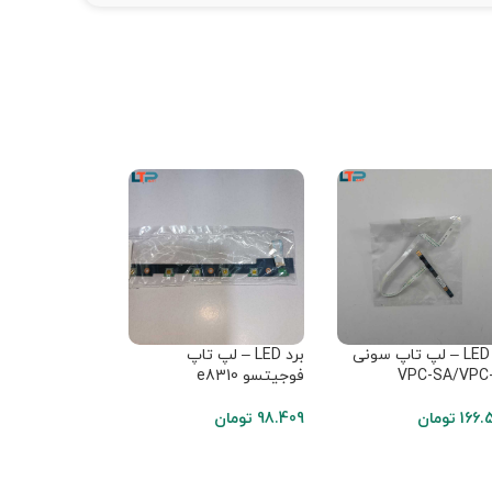
برد LED – لپ تاپ سونی
برد LED – لپ تاپ
برد LED – 
VPC-SA/VPC
فوجیتسو e8310
80/B580/B590
166.
تومان
98.409
تومان
143.829
تومان