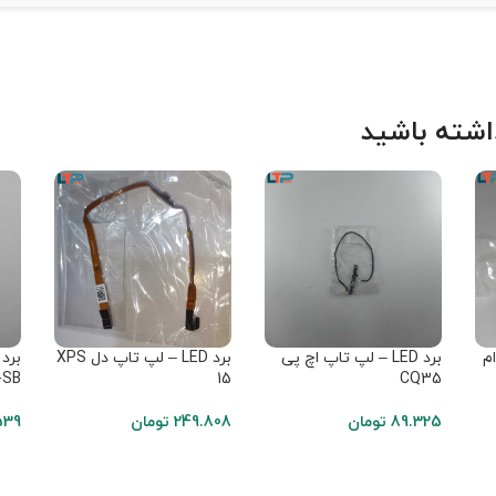
شته باشید
 ام
برد LED – لپ تاپ اچ پی
برد LED – لپ تاپ دل XPS
-SB
15
CQ35
89.325
تومان
249.808
تومان
539