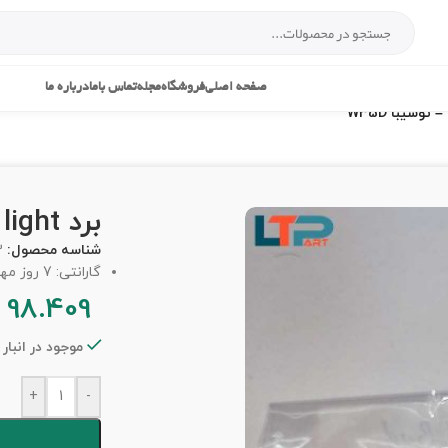
صفحه اصلی
فروشگاه
مجله
تماس باما
درباره ما
برد light – توشیبا W35D
شناسه محصول:
3
گارانتی: 7 روز مهلت تست
98.409
موجود در انبار
+
-