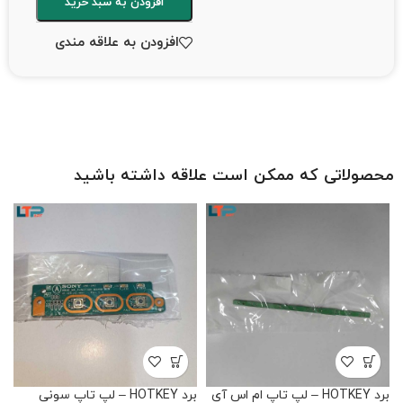
افزودن به سبد خرید
افزودن به علاقه مندی
محصولاتی که ممکن است علاقه داشته باشید
برد HOTKEY – لپ تاپ ام اس آی
برد HOTKEY – لپ تاپ سونی
برد LED