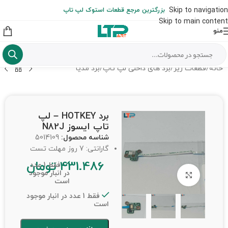
ارسال حداکثر تا 48 ساعت کاری بعد از سفارش (هزینه تعویض هر نوع قطعه
Skip to navigation
بزرگترین مرجع قطعات استوک لپ تاپ
از شهرستان به عهده مشتری است)
Skip to main content
منو
خانه
/
قطعات ریز
/
برد های داخلی لپ تاپ
/
برد مدیا
برد HOTKEY – لپ
تاپ ایسوز N82J
شناسه محصول:
5014109
گارانتی: 7 روز مهلت تست
431.486
تومان
فقط 1 عدد
در انبار موجود
برای بزرگنمایی کلیک کنید
است
فقط 1 عدد در انبار موجود
است