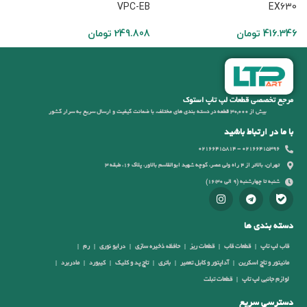
VPC-EB
EX630
9
416.346
تومان
249.808
تومان
مرجع تخصصی قطعات لپ تاپ استوک
بیش از 30,000 قطعه در دسته بندی های مختلف، با ضمانت کیفیت و ارسال سریع به سرار کشور
با ما در ارتباط باشید
02166415396 - 02166415814
تهران، بالاتر از 4 راه ولی عصر، کوچه شهید ابوالقاسم بالاور، پلاک 16، طبقه 3
شنبه تا چهارشنبه (9 الی 16:30)
دسته بندی ها
قاب لپ تاپ
قطعات قاب
قطعات ریز
حافظه ذخیره سازی
درایو نوری
رم
مانیتور و تاچ اسکرین
آداپتور و کابل تعمیر
باتری
تاچ پد و کلیک
کیبورد
مادربرد
لوازم جانبی لپ تاپ
قطعات تبلت
دسترسی سریع