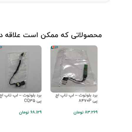
محصولاتی که ممکن است علاقه دا
برد بلوتوث – لپ تاپ اچ
برد بلوتوث – لپ تاپ اچ
پی 8470P
پی CQ35
83.269
تومان
68.129
تومان