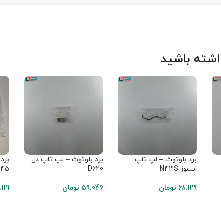
شته باشید
برد بلوتوث – لپ تاپ
برد بلوتوث – لپ تاپ دل
برد
ایسوز N43S
D620
545
68.129
تومان
59.046
تومان
.119