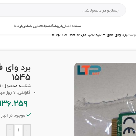
صفحه اصلی
فروشگاه
مجله
تماس باما
درباره ما
توث
/
برد وای فای – لپ تاپ دل Inspiron 1545
1545
شناسه محصول:
1
گارانتی: 7 روز مهلت تست
136.259
موجود در انبار
+
-