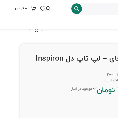
0
تومان
فروش ویژه
برد وای فای – لپ تاپ دل Inspiron
200021
تومان
موجود در انبار