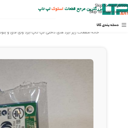
ارسال حداکثر تا 48 ساعت کاری بعد از سفارش (هزینه تعویض هر نوع قطعه از شهرستان به عهده مشتری است)
Skip to navigation
بزرگترین مرجع قطعات
استوک
لپ تاپ
Skip to main content
دسته بندی کالا
خانه
/
قطعات ریز
/
برد های داخلی لپ تاپ
/
برد وای فای و بلو