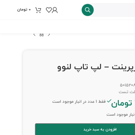
0
تومان
فروش ویژه
رپرینت – لپ تاپ لنوو
501520
تومان
فقط 1 عدد در انبار موجود است
افزودن به سبد خرید