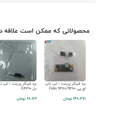
محصولاتی که ممکن است علاقه دا
برد فینگر پرینت – لپ تاپ
برد فینگر پرینت – لپ ت
اچ پی Folio 9470/9480
دل E4310
148.371
تومان
68.129
تومان