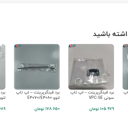
شته باشید
اپ
برد فینگرپرینت – لپ تاپ
برد فینگرپرینت – لپ تاپ
برد
سونی VPC-SE
لنوو E4070/E4080
لنوو 1
105.979
تومان
178.650
تومان
689