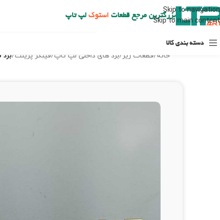
ارسال حداکثر تا 48 ساعت کاری بعد از سفارش (هزینه تعویض هر نوع قطعه از شهرستان به عهده مشتری است)
Skip to navigation
بزرگترین مرجع قطعات
استوک
لپ تاپ
Skip to main content
دسته بندی کالا
خانه
/
قطعات ریز
/
برد های داخلی لپ تاپ
/
فینگر پرینت
/
برد ف