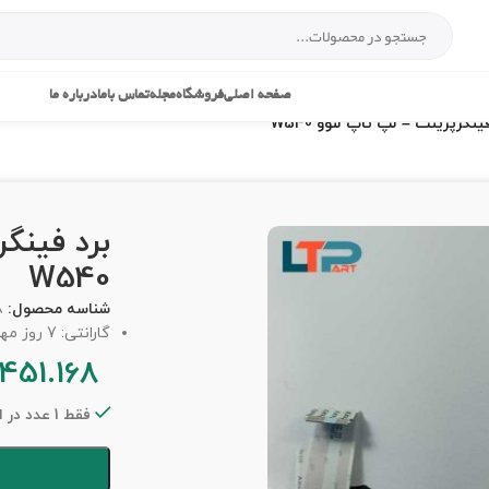
صفحه اصلی
فروشگاه
مجله
تماس باما
درباره ما
ینگرپرینت – لپ تاپ لنوو W540
برد فینگ
W540
شناسه محصول:
8
گارانتی: 7 روز مهلت تست
451.168
فقط 1 عدد در انبار موجود است