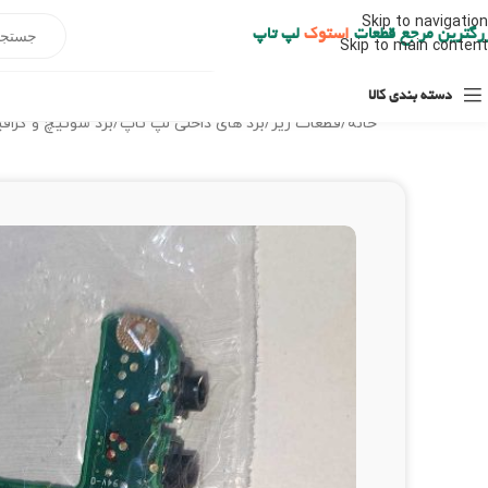
ارسال حداکثر تا 48 ساعت کاری بعد از سفارش (هزینه تعویض هر نوع قطعه از شهرستان به عهده مشتری است)
Skip to navigation
رگترین مرجع قطعات
استوک
لپ تاپ
Skip to main content
دسته بندی کالا
خانه
/
قطعات ریز
/
برد های داخلی لپ تاپ
/
برد سوئیچ و گراف