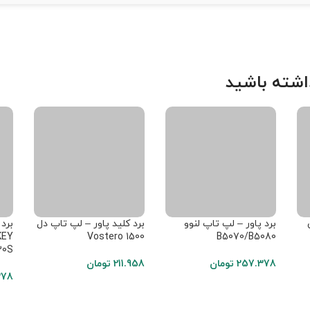
شته باشید
برد پاور – لپ تاپ لنوو
برد کلید پاور – لپ تاپ دل
برد 
Vostero 1500
B5070/B5080
30S
257.378
تومان
211.958
تومان
378