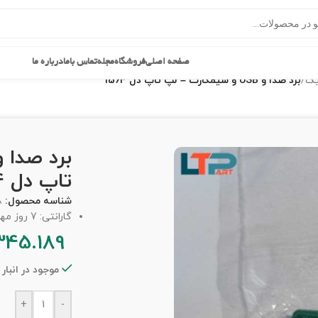
صفحه اصلی
فروشگاه
مجله
تماس باما
درباره ما
یک
/
برد صدا و USB و سیمکارت – لپ تاپ دل 1564
تاپ دل 1564
شناسه محصول:
8
گارانتی: 7 روز مهلت تست
345.189
موجود در انبار
+
-