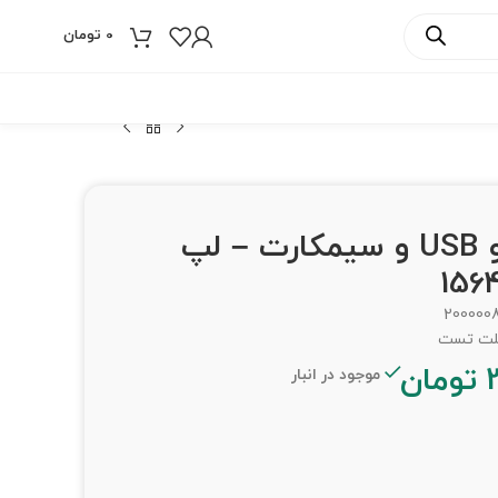
0
تومان
فروش ویژه
برد صدا و USB و سیمکارت – لپ
200000
تومان
موجود در انبار