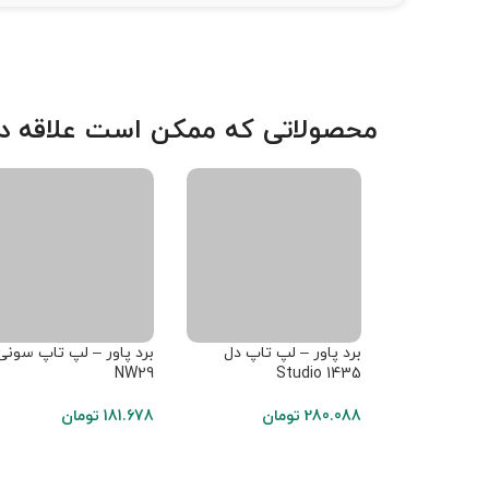
محصولاتی که ممکن است علاقه دا
برد پاور – لپ تاپ دل
برد پاور – لپ تاپ سونی
NW29
Studio 1435
280.088
تومان
181.678
تومان