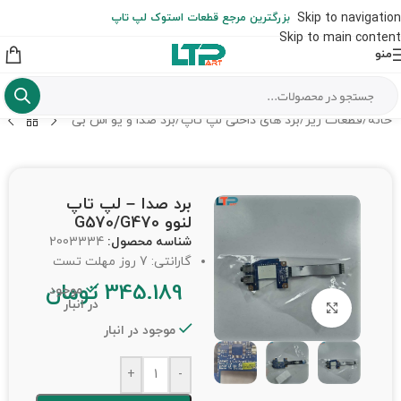
ارسال حداکثر تا 48 ساعت کاری بعد از سفارش (هزینه تعویض هر نوع قطعه
Skip to navigation
بزرگترین مرجع قطعات استوک لپ تاپ
از شهرستان به عهده مشتری است)
Skip to main content
منو
خانه
/
قطعات ریز
/
برد های داخلی لپ تاپ
/
برد صدا و یو اس بی
برد صدا – لپ تاپ
لنوو G570/G470
شناسه محصول:
2003334
گارانتی: 7 روز مهلت تست
345.189
تومان
موجود
در انبار
برای بزرگنمایی کلیک کنید
موجود در انبار
+
-