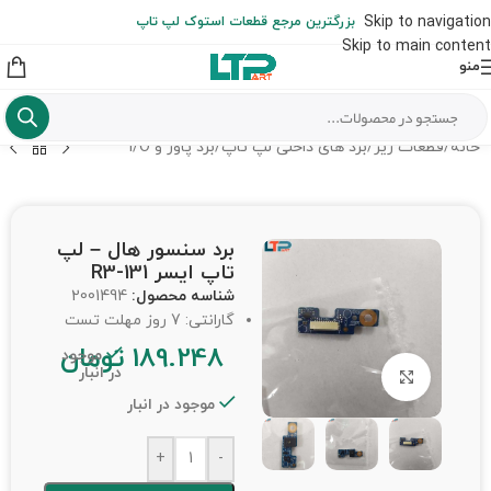
ارسال حداکثر تا 48 ساعت کاری بعد از سفارش (هزینه تعویض هر نوع قطعه
Skip to navigation
بزرگترین مرجع قطعات استوک لپ تاپ
از شهرستان به عهده مشتری است)
Skip to main content
منو
خانه
/
قطعات ریز
/
برد های داخلی لپ تاپ
/
برد پاور و I/O
برد سنسور هال – لپ
تاپ ایسر R3-131
شناسه محصول:
2001494
گارانتی: 7 روز مهلت تست
189.248
تومان
موجود
در انبار
برای بزرگنمایی کلیک کنید
موجود در انبار
+
-