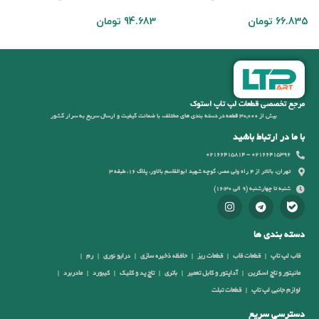
S
66.835
تومان
94.683
تومان
8
مرجع تخصصی قطعات لپ تاپ استوک
بیش از 30,000 قطعه در دسته بندی های مختلف، با ضمانت کیفیت و ارسال سریع به سرار کشور
با ما در ارتباط باشید
02166415396 - 02166415814
تهران، بالاتر از 4 راه ولی عصر، کوچه شهید ابوالقاسم بالاور، پلاک 16، طبقه 3
شنبه تا چهارشنبه (9 الی 16:30)
دسته بندی ها
قاب لپ تاپ
قطعات قاب
قطعات ریز
حافظه ذخیره سازی
درایو نوری
رم
مانیتور و تاچ اسکرین
آداپتور و کابل تعمیر
باتری
تاچ پد و کلیک
کیبورد
مادربرد
لوازم جانبی لپ تاپ
قطعات تبلت
دسترسی سریع