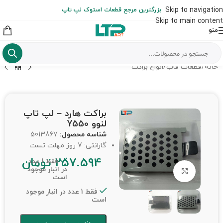
ارسال حداکثر تا 48 ساعت کاری بعد از سفارش (هزینه تعویض هر نوع قطعه
Skip to navigation
بزرگترین مرجع قطعات استوک لپ تاپ
از شهرستان به عهده مشتری است)
Skip to main content
منو
خانه
/
قطعات قاب
/
انواع براکت
براکت هارد – لپ تاپ
لنوو Y550
شناسه محصول:
5013867
گارانتی: 7 روز مهلت تست
257.594
تومان
فقط 1 عدد
در انبار موجود
برای بزرگنمایی کلیک کنید
است
فقط 1 عدد در انبار موجود
است