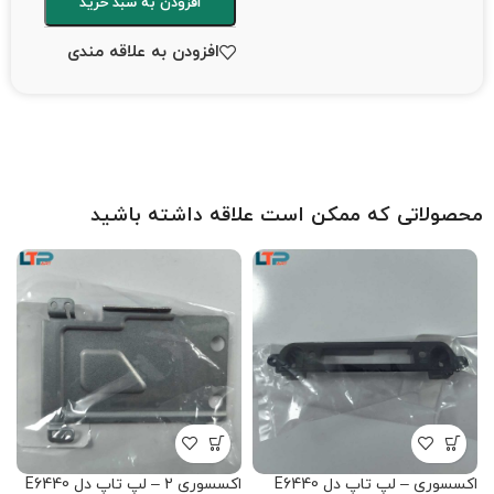
افزودن به سبد خرید
افزودن به علاقه مندی
محصولاتی که ممکن است علاقه داشته باشید
اکسسوری – لپ تاپ دل E6440
اکسسوری 2 – لپ تاپ دل E6440
پ