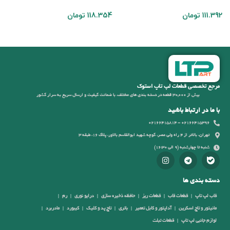
G3
111.392
تومان
118.354
تومان
4
مرجع تخصصی قطعات لپ تاپ استوک
بیش از 30,000 قطعه در دسته بندی های مختلف، با ضمانت کیفیت و ارسال سریع به سرار کشور
با ما در ارتباط باشید
02166415396 - 02166415814
تهران، بالاتر از 4 راه ولی عصر، کوچه شهید ابوالقاسم بالاور، پلاک 16، طبقه 3
شنبه تا چهارشنبه (9 الی 16:30)
دسته بندی ها
قاب لپ تاپ
قطعات قاب
قطعات ریز
حافظه ذخیره سازی
درایو نوری
رم
مانیتور و تاچ اسکرین
آداپتور و کابل تعمیر
باتری
تاچ پد و کلیک
کیبورد
مادربرد
لوازم جانبی لپ تاپ
قطعات تبلت