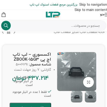
ارسال حداکثر تا 48 ساعت کاری بعد از سفارش (هزینه تعویض هر نوع قطعه
Skip to navigation
بزرگترین مرجع قطعات استوک لپ تاپ
از شهرستان به عهده مشتری است)
Skip to main content
منو
خانه
/
قطعات قاب
/
سایر قطعات قاب
اکسسوری – لپ تاپ
اچ پی ZBOOK-15G3
شناسه محصول:
5006791
گارانتی: 7 روز مهلت تست
437.214
تومان
فقط 1 عدد
در انبار موجود
برای بزرگنمایی کلیک کنید
است
فقط 1 عدد در انبار موجود
است