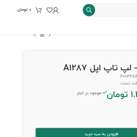
0
تومان
فروش ویژه
پ تاپ اپل A1287
200328
1
تومان
موجود در انبار
افزودن به سبد خرید