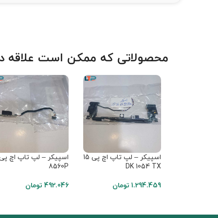
محصولاتی که ممکن است علاقه دا
اسپیکر – لپ تاپ اچ پی 15
اسپیکر – لپ تاپ اچ پی
8560P
DK 1054 TX
1.294.459
تومان
492.046
تومان