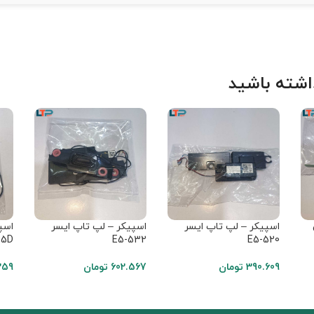
شته باشید
اسپیکر – لپ تاپ ایسر
اسپیکر – لپ تاپ ایسر
اسپ
5D
E5-532
E5-520
390.609
تومان
602.567
تومان
259