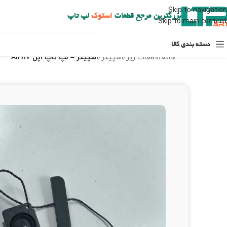
ارسال حداکثر تا 48 ساعت کاری بعد از سفارش (هزینه تعویض هر نوع قطعه از شهرستان به عهده مشتری است)
Skip to navigation
بزرگترین مرجع قطعات
استوک
لپ تاپ
Skip to main content
دسته بندی کالا
خانه
/
قطعات ریز
/
اسپیکر
/
اسپیکر – لپ تاپ اپل A1287