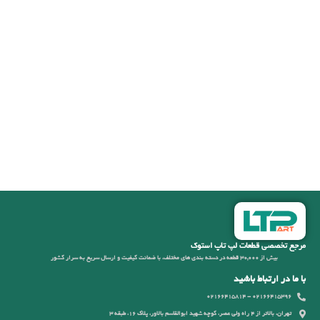
مرجع تخصصی قطعات لپ تاپ استوک
بیش از 30,000 قطعه در دسته بندی های مختلف، با ضمانت کیفیت و ارسال سریع به سرار کشور
با ما در ارتباط باشید
02166415396 - 02166415814
تهران، بالاتر از 4 راه ولی عصر، کوچه شهید ابوالقاسم بالاور، پلاک 16، طبقه 3