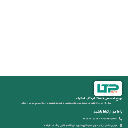
مرجع تخصصی قطعات لپ تاپ استوک
بیش از 30,000 قطعه در دسته بندی های مختلف، با ضمانت کیفیت و ارسال سریع به سرار کشور
با ما در ارتباط باشید
02166415396 - 02166415814
تهران، بالاتر از 4 راه ولی عصر، کوچه شهید ابوالقاسم بالاور، پلاک 16، طبقه 3