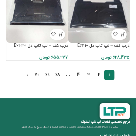
درب کف – لپ تاپ دل E6410
درب کف – لپ تاپ دل E6430
628.435
تومان
655.277
تومان
→
70
69
68
…
4
3
2
1
مرجع تخصصی قطعات لپ تاپ استوک
بیش از 30,000 قطعه در دسته بندی های مختلف، با ضمانت کیفیت و ارسال سریع به سرار کشور