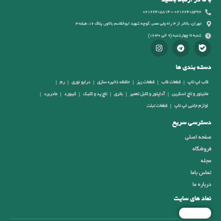
با ما در ارتباط باشید
02166415396 - 02166415814
تهران، بالاتر از 4 راه ولی عصر، کوچه شهید ابوالقاسم بالاور، پلاک 16، طبقه 3
شنبه تا چهارشنبه (9 الی 16:30)
دسته بندی ها
قاب لپ تاپ
قطعات قاب
قطعات ریز
حافظه ذخیره سازی
درایو نوری
رم
مانیتور و تاچ اسکرین
آداپتور و کابل تعمیر
باتری
تاچ پد و کلیک
کیبورد
مادربرد
لوازم جانبی لپ تاپ
قطعات تبلت
دسترسی سریع
صفحه اصلی
فروشگاه
مجله
تماس باما
درباره ما
نماد های سایت