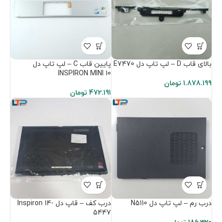
بالای قاب D – لپ تاپ دل E7470
پایین قاب C – لپ تاپ دل
INSPIRON MINI 10
1.878.199
تومان
472.191
تومان
درب رم – لپ تاپ دل N5110
درب کف – قاپ دل Inspiron 14-
5447