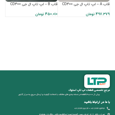
قاب A – لپ تاپ ال جی CD400
قاب B – لپ تاپ ال جی CD400
497.379
تومان
450.010
تومان
مرجع تخصصی قطعات لپ تاپ استوک
بیش از 30,000 قطعه در دسته بندی های مختلف، با ضمانت کیفیت و ارسال سریع به سرار کشور
با ما در ارتباط باشید
02166415396 - 02166415814
تهران، بالاتر از 4 راه ولی عصر، کوچه شهید ابوالقاسم بالاور، پلاک 16، طبقه 3