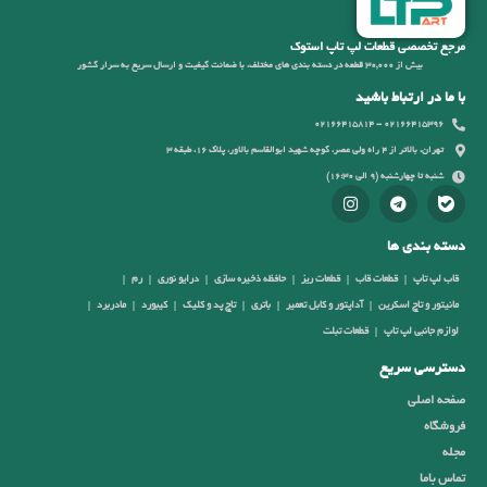
مرجع تخصصی قطعات لپ تاپ استوک
بیش از 30,000 قطعه در دسته بندی های مختلف، با ضمانت کیفیت و ارسال سریع به سرار کشور
با ما در ارتباط باشید
02166415396 - 02166415814
تهران، بالاتر از 4 راه ولی عصر، کوچه شهید ابوالقاسم بالاور، پلاک 16، طبقه 3
شنبه تا چهارشنبه (9 الی 16:30)
دسته بندی ها
قاب لپ تاپ
قطعات قاب
قطعات ریز
حافظه ذخیره سازی
درایو نوری
رم
مانیتور و تاچ اسکرین
آداپتور و کابل تعمیر
باتری
تاچ پد و کلیک
کیبورد
مادربرد
لوازم جانبی لپ تاپ
قطعات تبلت
دسترسی سریع
صفحه اصلی
فروشگاه
مجله
تماس باما